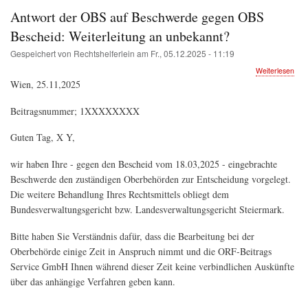
n
Antwort der OBS auf Beschwerde gegen OBS
Bescheid: Weiterleitung an unbekannt?
Gespeichert von
Rechtshelferlein
am
Fr., 05.12.2025 - 11:19
übe
Weiterlesen
Ant
Wien, 25.11,2025
der
OB
Beitragsnummer; 1XXXXXXXX
auf
Bes
Guten Tag, X Y,
geg
OB
Bes
wir haben Ihre - gegen den Bescheid vom 18.03,2025 - eingebrachte
Weit
Beschwerde den zuständigen Oberbehörden zur Entscheidung vorgelegt.
an
Die weitere Behandlung Ihres Rechtsmittels obliegt dem
unb
Bundesverwaltungsgericht bzw. Landesverwaltungsgericht Steiermark.
Bitte haben Sie Verständnis dafür, dass die Bearbeitung bei der
Oberbehörde einige Zeit in Anspruch nimmt und die ORF-Beitrags
Service GmbH Ihnen während dieser Zeit keine verbindlichen Auskünfte
über das anhängige Verfahren geben kann.