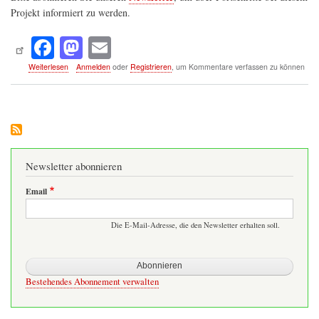
druch
Projekt informiert zu werden.
die
OBS
Fa
M
E
ce
as
m
über
Weiterlesen
Anmelden
oder
Registrieren
, um Kommentare verfassen zu können
Rechtshilfe
bo
to
ail
Neuaufbau
ok
do
n
Newsletter abonnieren
Email
Die E-Mail-Adresse, die den Newsletter erhalten soll.
Bestehendes Abonnement verwalten