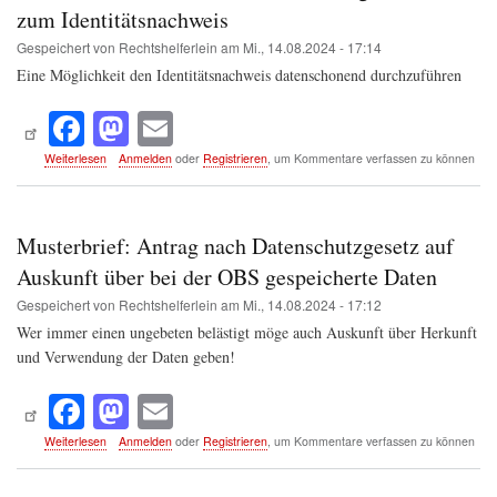
zum Identitätsnachweis
Gespeichert von
Rechtshelferlein
am
Mi., 14.08.2024 - 17:14
Eine Möglichkeit den Identitätsnachweis datenschonend durchzuführen
Fa
M
E
ce
as
m
über
Weiterlesen
Anmelden
oder
Registrieren
, um Kommentare verfassen zu können
Musterbrief:
bo
to
ail
Antwort
auf
ok
do
Aufforderung
Musterbrief: Antrag nach Datenschutzgesetz auf
n
der
OBS
Auskunft über bei der OBS gespeicherte Daten
zum
Gespeichert von
Rechtshelferlein
am
Mi., 14.08.2024 - 17:12
Identitätsnachweis
Wer immer einen ungebeten belästigt möge auch Auskunft über Herkunft
und Verwendung der Daten geben!
Fa
M
E
ce
as
m
über
Weiterlesen
Anmelden
oder
Registrieren
, um Kommentare verfassen zu können
Musterbrief:
bo
to
ail
Antrag
nach