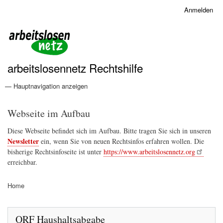
Direkt
Anmelden
Benutzermenü
zum
Inhalt
arbeitslosennetz Rechtshilfe
— Hauptnavigation anzeigen
Hauptnavigation
Grundrechte und Menschenrechte
Home
Verwaltungsrecht
Konsumentenrecht
Webseite im Aufbau
Diese Webseite befindet sich im Aufbau. Bitte tragen Sie sich in unseren
Newsletter
ein, wenn Sie von neuen Rechtsinfos erfahren wollen. Die
bisherige Rechtsinfoseite ist unter
https://www.arbeitslosennetz.org
erreichbar.
Home
Pfadnavigation
ORF Haushaltsabgabe