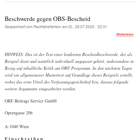
Beschwerde gegen OBS-Bescheid
Gespeichert von
Rechtshelferlein
am
Di., 29.07.2025 - 22:31
übe
Weiterlesen
Bes
geg
OBS
HINWEIS: Das ist der Text einer konkreten Bescheidbeschwerde, der als
Bes
Beispiel dient und natürlich individuell angepasst gehört, insbesondere in
Bezug auf inhaltliche Kritik am ORF-Programm. In den nächsten Tagen
wird ein allgemeinerer Mustertext auf Grundlage dieses Beispiels erstellt,
wobei das erste Urteil des Verfassungsgerichtshof bzw, daraus folgende
weitere Argumente eingearbeitet werden.
ORF-Beitrags Service GmbH
Operngasse 20b
A-1040 Wien
E i n s c h r e i b e n