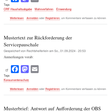
ce
as
m
Tags
ORF-Haushaltsabgabe
Mahnverfahren
Einwendung
bo
to
ail
ok
do
über
Weiterlesen
Anmelden
oder
Registrieren
, um Kommentare verfassen zu können
Einwendung
n
gegen
Mahnung
der
Mustertext zur Rückforderung der
OBS
(ORF-
Servicepauschale
Haushaltsabgabe)
Gespeichert von
Rechtshelferlein
am
So., 01.09.2024 - 20:53
Anmerkungen
vorab:
Fa
M
E
ce
as
m
Tags
Konsumentenschutz
bo
to
ail
ok
do
über
Weiterlesen
Anmelden
oder
Registrieren
, um Kommentare verfassen zu können
Mustertext
n
zur
Rückforderung
der
Musterbrief: Antwort auf Aufforderung der OBS
Servicepauschale