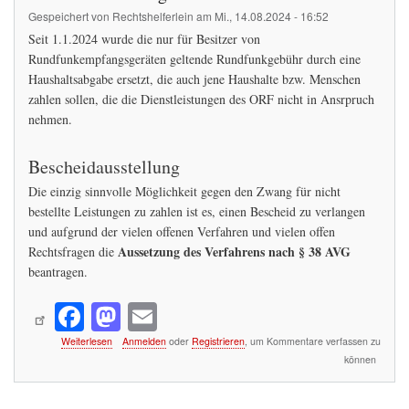
Gespeichert von
Rechtshelferlein
am
Mi., 14.08.2024 - 16:52
Seit 1.1.2024 wurde die nur für Besitzer von
Rundfunkempfangsgeräten geltende Rundfunkgebühr durch eine
Haushaltsabgabe ersetzt, die auch jene Haushalte bzw. Menschen
zahlen sollen, die die Dienstleistungen des ORF nicht in Ansrpruch
nehmen.
Bescheidausstellung
Die einzig sinnvolle Möglichkeit gegen den Zwang für nicht
bestellte Leistungen zu zahlen ist es, einen Bescheid zu verlangen
und aufgrund der vielen offenen Verfahren und vielen offen
Aussetzung des Verfahrens nach § 38 AVG
Rechtsfragen die
beantragen.
Fa
M
E
ce
as
m
über
Weiterlesen
Anmelden
oder
Registrieren
, um Kommentare verfassen zu
ORF
bo
to
ail
können
Haushaltsabgabe
ok
do