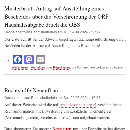
ok
do
Datenschutzgesetz
Musterbrief: Antrag auf Ausstellung eines
n
auf
Auskunft
Bescheides über die Vorschreibung der ORF
über
Haushaltsabgabe druch die OBS
bei
der
Gespeichert von
Rechtshelferlein
am
Mi., 14.08.2024 - 17:06
OBS
Der erste Schritt bei der Abwehr ungefragter Zahlungsaufforderung durch
gespeicherte
Daten
Behörden ist der Antrag auf Ausstellung eines Bescheides!
Fa
M
E
ce
as
m
über
Weiterlesen
Anmelden
oder
Registrieren
, um Kommentare verfassen zu können
Musterbrief:
bo
to
ail
Antrag
auf
ok
do
Ausstellung
Rechtshilfe Neuaufbau
n
eines
Bescheides
Gespeichert von
Rechtshelferlein
am
So., 02.06.2024 - 16:06
über
Auf dieser Webseite wird die auf
arbeitslosennetz.org
veröffentlichte
die
Rechtsinformation mit Erweiterung um zusätzliche Themenfelder
Vorschreibung
der
(Versammlungsrecht, Vereinsrecht usw.) neu aufgebaut werden.
ORF
Haushaltsabgabe
Newsletter
Bitte abonnieren Sie unseren
, um über Fortschritte bei diesem