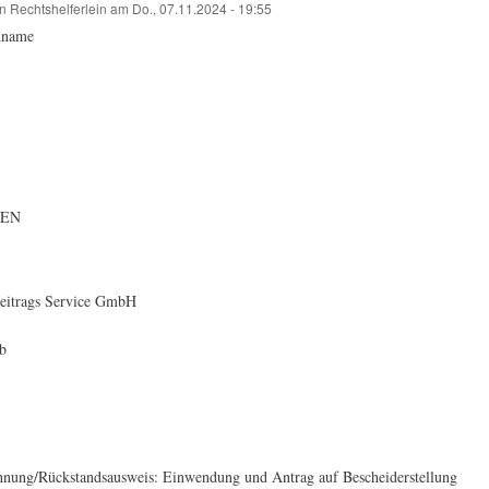
on
Rechtshelferlein
am
Do., 07.11.2024 - 19:55
hname
BEN
itrags Service GmbH
b
hnung/Rückstandsausweis:
Einwendung und Antrag auf Bescheiderstellung