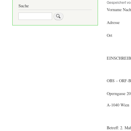
Gespeichert v
Suche
Vorname Nac
Suche
Adresse
Ort
EINSCHREI
OBS – ORF-Be
Operngasse 20
A-1040 Wien
Betreff:
2. Ma