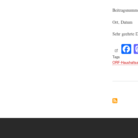
Beitragsnumm
Ort, Datum
Sehr geehrte 
F
c
Tags
ORF-Haushalts
b
o