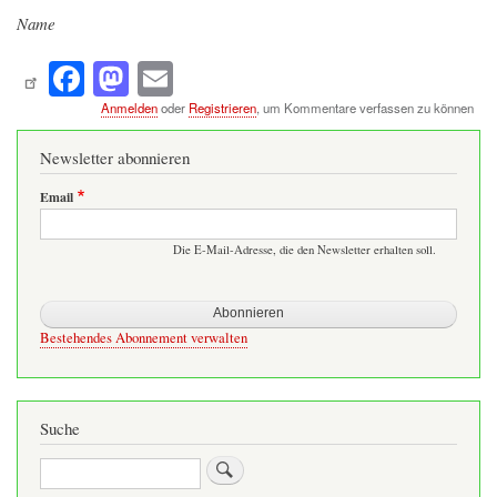
Name
Fa
M
E
ce
as
m
Anmelden
oder
Registrieren
, um Kommentare verfassen zu können
bo
to
ail
Newsletter abonnieren
ok
do
Email
n
Die E-Mail-Adresse, die den Newsletter erhalten soll.
Bestehendes Abonnement verwalten
Suche
Suche