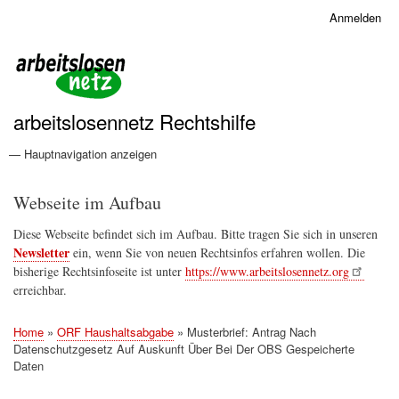
Direkt
Anmelden
Benutzermenü
zum
Inhalt
arbeitslosennetz Rechtshilfe
— Hauptnavigation anzeigen
Hauptnavigation
Grundrechte und Menschenrechte
Home
Verwaltungsrecht
Konsumentenrecht
Webseite im Aufbau
Diese Webseite befindet sich im Aufbau. Bitte tragen Sie sich in unseren
Newsletter
ein, wenn Sie von neuen Rechtsinfos erfahren wollen. Die
bisherige Rechtsinfoseite ist unter
https://www.arbeitslosennetz.org
erreichbar.
Home
ORF Haushaltsabgabe
Musterbrief: Antrag Nach
Pfadnavigation
Datenschutzgesetz Auf Auskunft Über Bei Der OBS Gespeicherte
Daten